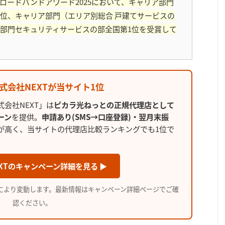
 ブロードバンドアワード2025において、キャリア部門
1位、キャリア部門（エリア別総合 戸建てサービスの
ア部門セキュリティサービスの部全国第1位を受賞して
株式会社NEXTが当サイト1位
会社NEXT」は
ピカラ光ねっとの正規代理店として
ーン
を提供。
申請あり(SMS→口座登録)・翌月末振
が高く、当サイトの代理店比較ランキングでも1位で
XTのキャンペーン詳細を見る ▶
により変動します。最新情報はキャンペーン詳細ページでご確
認ください。