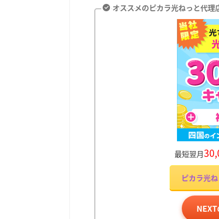
オススメのピカラ光ねっと代理店
30
最短翌月
ピカラ光ね
NEX