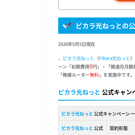
ピカラ光ねっとの
2026年5月5日現在
、
ピカラ光ねっと
（
Pikara光ねっと
）
0
ーン「初期費用
円」・「開通月月額
「無線ルーター
無料
」を実施中です。
ピカラ光ねっと
公式キャンペ
ピカラ光ねっと
公式キャンペーン 
ピカラ光ねっと
公式
契約形態