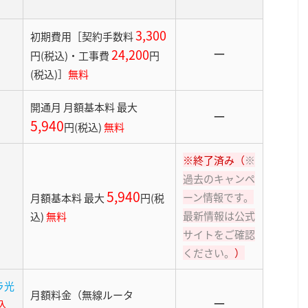
3,300
初期費用［契約手数料
ー
24,200
円
(税込)・
工事費
円
(税込)］
無料
開通月 月額基本料 最大
ー
5,940
円
(税込)
無料
※終了済み（
※
過去のキャンペ
5,940
ーン情報です。
月額基本料 最大
円
(税
最新情報は公式
込)
無料
サイトをご確認
ください。
）
ラ光
月額料金（無線ルータ
ー
込