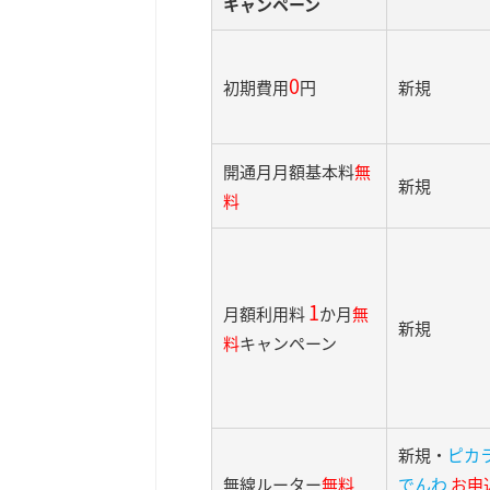
キャンペーン
0
初期費用
円
新規
開通月月額基本料
無
新規
料
1
月額利用料
か月
無
新規
料
キャンペーン
新規・
ピカ
無線ルーター
無料
でんわ
お申