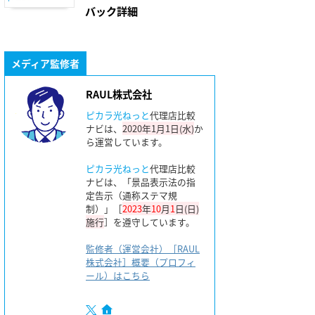
バック詳細
メディア監修者
RAUL株式会社
ピカラ光ねっと
代理店比較
ナビは、
2020年1月1日(水)
か
ら運営しています。
ピカラ光ねっと
代理店比較
ナビは、「景品表示法の指
定告示（通称ステマ規
制）」［
2023
年
10
月
1
日(日)
施行
］を遵守しています。
監修者（運営会社）［RAUL
株式会社］概要（プロフィ
ール）はこちら