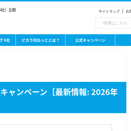
6社］比較
サイトマップ
お
グ 6社
ピカラ光ねっととは？
公式キャンペーン
ャンペーン［最新情報: 2026年