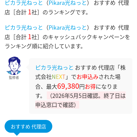
ピカラ光ねっと
（
Pikara光ねっと
） おすすめ 代理
1
店［合計
社］のランキングです。
ピカラ光ねっと
（
Pikara光ねっと
） おすすめ 代理
1
店［合計
社］のキャッシュバックキャンペーンを
ランキング順に紹介しています。
ピカラ光ねっと
おすすめ 代理店「株
式会社
N
E
X
T
」で
お申込み
された場
監修者
69,380
合、最大
円
お得
になりま
す。
（2026年5月5日確認。終了日は
申込窓口で確認）
おすすめ 代理店