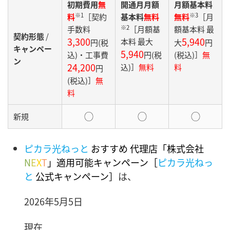
初期費用
無
開通月月額
月額基本料
※1
※3
料
［契約
基本料
無料
無料
［月
※2
手数料
［月額基
額基本料 最
契約形態
/
3,300
5,940
本料 最大
円
(税
大
円
キャンペー
5,940
込)・
工事費
円(税
(税込)
］
無
ン
24,200
込)
］
無料
料
円
(税込)］
無
料
◯
◯
◯
新規
ピカラ光ねっと
おすすめ 代理店「株式会社
N
E
X
T
」適用可能キャンペーン［
ピカラ光ねっ
と
公式キャンペーン］
は、
2026年5月5日
現在