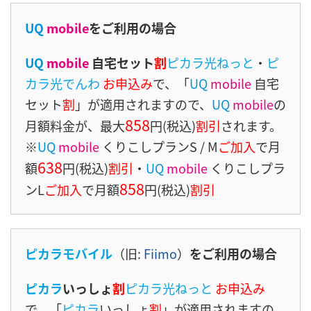
UQ
mobile
をご利用の場合
UQ
mobile
自宅セット
割
ピカラ光ねっと
・
ピ
カラ光でんわ
お申込み
で、「
UQ
mobile
自宅
セット
割
」が適用されますので、
UQ
mobile
の
858
月額料金が、最大
円(税込)
割引
されます。
※
UQ
mobile
くりこしプランS / M
ご加入
で月
638
額
円(税込)
割引
・
UQ
mobile
くりこしプラ
858
ンL
ご加入
で月額
円(税込)
割引
ピカラモバイル
（旧:
Fiimo
）
をご利用の場合
ピカラ
いっしょ
割
ピカラ光ねっと
お申込み
で、「
ピカラ
いっしょ
割
」が適用されますの