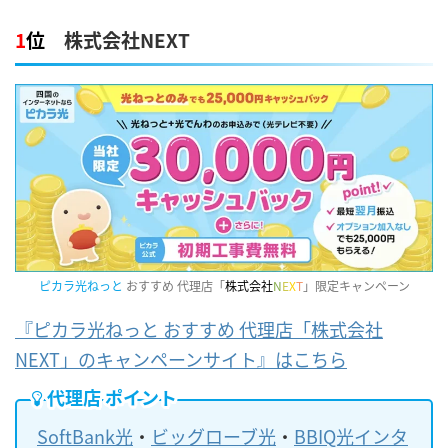
1
位
株式会社NEXT
ピカラ光ねっと
おすすめ 代理店「
株式会社
N
E
X
T
」限定キャンペーン
『ピカラ光ねっと おすすめ 代理店「株式会社
NEXT」のキャンペーンサイト』はこちら
代理店 ポイント
SoftBank光
・
ビッグローブ光
・
BBIQ光インタ