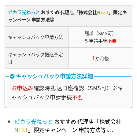
ピカラ光ねっと
おすすめ 代理店「株式会社
N
E
X
T
」限定キ
ャンペーン 申請方法等
簡単（SMS可）
キャッシュバック申請方法
※申請手続
不要
キャッシュバック振込予定
1
か月後
日
キャッシュバック申請方法詳細
お申込み
確認時 振込口座確認（SMS可）※キ
ャッシュバック申請手続
不要
ピカラ光ねっと
おすすめ 代理店「株式会社
N
E
X
T
」限定キャンペーン 申請方法等
は、