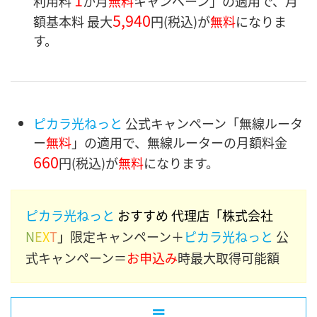
利用料
か月
無料
キャンペーン」の適用で、月
5,940
額基本料 最大
円
(税込)が
無料
になりま
す。
ピカラ光ねっと
公式キャンペーン「無線ルータ
ー
無料
」の適用で、無線ルーターの月額料金
660
円
(税込)が
無料
になります。
ピカラ光ねっと
おすすめ 代理店「株式会社
N
E
X
T
」
限定キャンペーン＋
ピカラ光ねっと
公
式キャンペーン＝
お申込み
時最大取得可能額