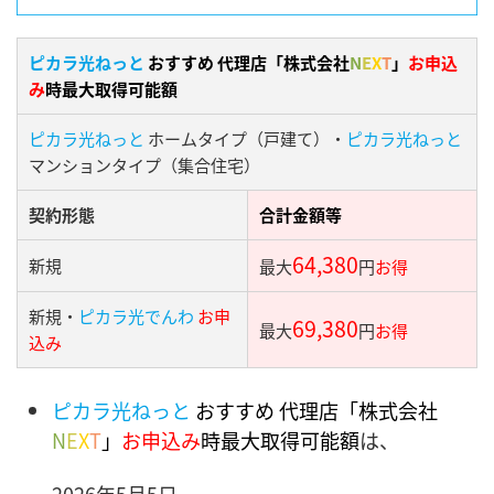
ピカラ光ねっと
おすすめ 代理店「株式会社
N
E
X
T
」
お申込
み
時最大取得可能額
ピカラ光ねっと
ホームタイプ（戸建て）・
ピカラ光ねっと
マンションタイプ（集合住宅）
契約形態
合計金額等
64,380
新規
最大
円
お得
新規・
ピカラ光でんわ
お申
69,380
最大
円
お得
込み
ピカラ光ねっと
おすすめ 代理店「株式会社
N
E
X
T
」
お申込み
時最大取得可能額
は、
2026年5月5日