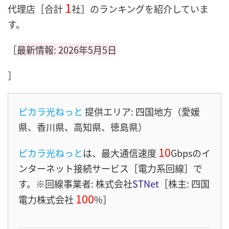
1
代理店［合計
社］のランキングを紹介していま
す。
［
最新情報: 2026年5月5日
］
ピカラ光ねっと
提供エリア: 四国地方（愛媛
県、香川県、高知県、徳島県）
10
ピカラ光ねっと
は、最大通信速度
Gbps
のイ
ンターネット接続サービス［電力系回線］
で
す。※回線事業者: 株式会社
STNet
［株主: 四国
100
電力株式会社
%］