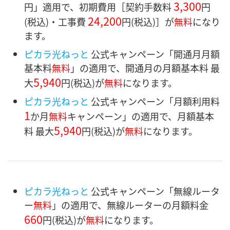
3,300
円」適用で、初期費用［契約手数料
円
24,200
(税込)・
工事費
円
(税込)］
が
無料
になり
ます。
ピカラ光ねっと
公式キャンペーン「開通月月額
基本料
無料
」の適用で、開通月の月額基本料 最
5,940
大
円
(税込)が
無料
になります。
ピカラ光ねっと
公式キャンペーン「月額利用料
1
か月
無料
キャンペーン」の適用で、月額基本
5,940
料 最大
円
(税込)が
無料
になります。
ピカラ光ねっと
公式キャンペーン「無線ルータ
ー
無料
」の適用で、無線ルーターの月額料金
660
円
(税込)が
無料
になります。