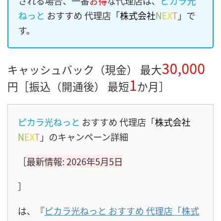
される場合、一番
お得
な代理店は、
ピカラ光
ねっと
おすすめ 代理店「
株式会社
N
E
X
T
」で
す。
30,000
キャッシュバック（現金） 最大
1
円［振込（開通後） 最短
か月］
ピカラ光ねっと
おすすめ 代理店「
株式会社
N
E
X
T
」のキャンペーン詳細
［
最新情報: 2026年5月5日
］
は、『
ピカラ光ねっと おすすめ 代理店「株式