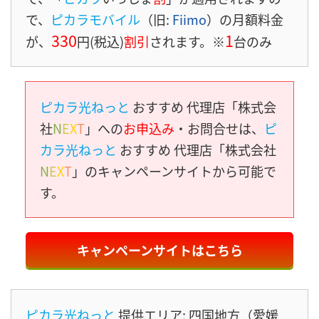
で、
ピカラモバイル
（旧:
Fiimo
）の月額料金
330
1
が、
円(税込)
割引
されます。※
台のみ
ピカラ光ねっと
おすすめ 代理店「株式会
社
N
E
X
T
」への
お申込み
・お問合せは、
ピ
カラ光ねっと
おすすめ 代理店「株式会社
N
E
X
T
」のキャンペーンサイトから可能で
す。
キャンペーンサイトはこちら
ピカラ光ねっと
提供エリア: 四国地方（愛媛