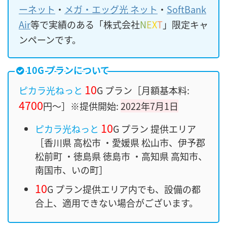
ーネット
・
メガ・エッグ光 ネット
・
SoftBank
Air
等で実績のある「株式会社
N
E
X
T
」限定キャ
ンペーンです。
10G プランについて
10
ピカラ光ねっと
G プラン［月額基本料:
4700
円〜］※提供開始:
2022年7月1日
10
ピカラ光ねっと
G プラン 提供エリア
［香川県 高松市 ・愛媛県 松山市、伊予郡
松前町 ・徳島県 徳島市 ・高知県 高知市、
南国市、いの町］
10
G プラン提供エリア内でも、設備の都
合上、適用できない場合がございます。