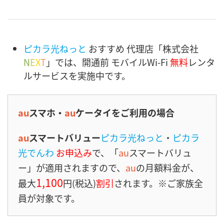
ピカラ光ねっと
おすすめ 代理店「株式会社
N
E
X
T
」では、開通前 モバイルWi-Fi
無料
レンタ
ルサービスを実施中です。
au
スマホ・
au
ケータイをご利用の場合
au
スマートバリュー
ピカラ光ねっと
・
ピカラ
光でんわ
お申込み
で、「
au
スマートバリュ
ー」が適用されますので、
au
の月額料金が、
1,100
最大
円(税込)
割引
されます。※ご家族全
員が対象です。