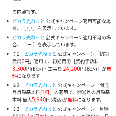
の内容です。
ピカラ光ねっと
公式キャンペーン適用可能な場
合、［ ◯ ］を表示しています。
ピカラ光ねっと
公式キャンペーン適用不可の場
合、［ ー ］を表示しています。
※1
ピカラ光ねっと
公式キャンペーン「初期
0
費用
円」適用で、初期費用［契約手数料
3,300
24,200
円
(税込)・
工事費
円
(税込)］
が
無
料
になります。
※2
ピカラ光ねっと
公式キャンペーン「開通
月月額基本料
無料
」の適用で、開通月の月額基
5,940
本料 最大
円
(税込)が
無料
になります。
※3
ピカラ光ねっと
公式キャンペーン「月額
1