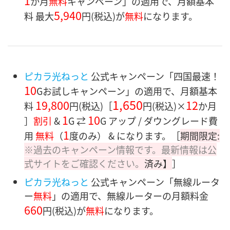
1
か月
無料
キャンペーン」の適用で、月額基本
5,940
料 最大
円
(税込)が
無料
になります。
ピカラ光ねっと
公式キャンペーン「四国最速！
10
Gお試しキャンペーン」の適用で、月額基本
1,650
19,800
12
料
円(税込)［
円
(税込)×
か月
1
10
］
割引
&
G ⇄
G アップ / ダウングレード費
1
用
無料
（
度のみ） & になります。［
期間限定:
※過去のキャンペーン情報です。最新情報は公
式サイトをご確認ください。
済み】
］
ピカラ光ねっと
公式キャンペーン「無線ルータ
ー
無料
」の適用で、無線ルーターの月額料金
660
円
(税込)が
無料
になります。