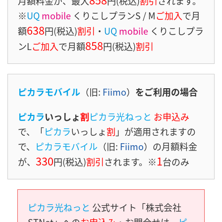
月額料金が、最大
円(税込)
割引
されます。
※
UQ
mobile
くりこしプランS / M
ご加入
で月
638
額
円(税込)
割引
・
UQ
mobile
くりこしプラ
858
ンL
ご加入
で月額
円(税込)
割引
ピカラモバイル
（旧:
Fiimo
）
をご利用の場合
ピカラ
いっしょ
割
ピカラ光ねっと
お申込み
で、「
ピカラ
いっしょ
割
」が適用されますの
で、
ピカラモバイル
（旧:
Fiimo
）の月額料金
330
1
が、
円(税込)
割引
されます。※
台のみ
ピカラ光ねっと
公式サイト「株式会社