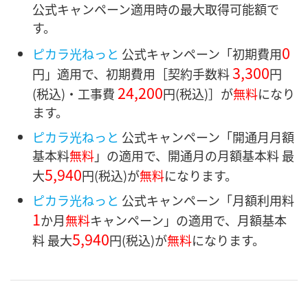
公式キャンペーン適用時の最大取得可能額で
す。
0
ピカラ光ねっと
公式キャンペーン「初期費用
3,300
円」適用で、初期費用［契約手数料
円
24,200
(税込)・
工事費
円
(税込)］
が
無料
になり
ます。
ピカラ光ねっと
公式キャンペーン「開通月月額
基本料
無料
」の適用で、開通月の月額基本料 最
5,940
大
円
(税込)が
無料
になります。
ピカラ光ねっと
公式キャンペーン「月額利用料
1
か月
無料
キャンペーン」の適用で、月額基本
5,940
料 最大
円
(税込)が
無料
になります。