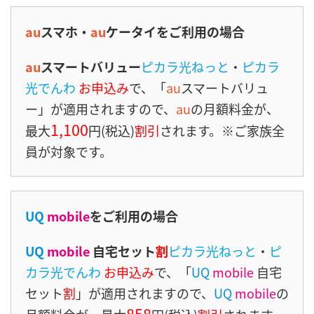
au
スマホ・
au
ケータイをご利用の場合
au
スマートバリュー
ピカラ光ねっと
・
ピカラ
光でんわ
お申込み
で、「
au
スマートバリュ
ー」が適用されますので、
au
の月額料金が、
1,100
最大
円(税込)
割引
されます。※ご家族全
員が対象です。
UQ
mobile
をご利用の場合
UQ
mobile
自宅セット
割
ピカラ光ねっと
・
ピ
カラ光でんわ
お申込み
で、「
UQ
mobile
自宅
セット
割
」が適用されますので、
UQ
mobile
の
858