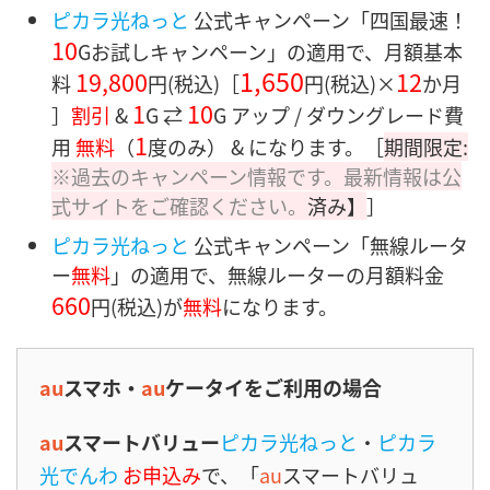
ピカラ光ねっと
公式キャンペーン「四国最速！
10
Gお試しキャンペーン」の適用で、月額基本
1,650
19,800
12
料
円(税込)［
円
(税込)×
か月
1
10
］
割引
&
G ⇄
G アップ / ダウングレード費
1
用
無料
（
度のみ） & になります。［
期間限定:
※過去のキャンペーン情報です。最新情報は公
式サイトをご確認ください。
済み】
］
ピカラ光ねっと
公式キャンペーン「無線ルータ
ー
無料
」の適用で、無線ルーターの月額料金
660
円
(税込)が
無料
になります。
au
スマホ・
au
ケータイをご利用の場合
au
スマートバリュー
ピカラ光ねっと
・
ピカラ
光でんわ
お申込み
で、「
au
スマートバリュ