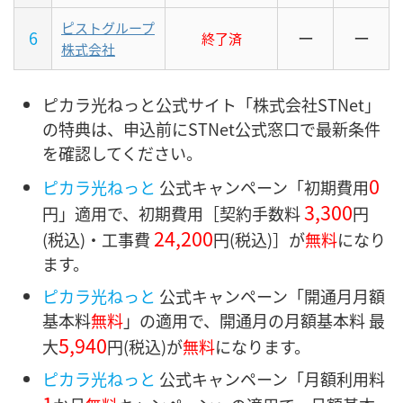
ピストグループ
6
ー
ー
終了済
株式会社
ピカラ光ねっと公式サイト「株式会社STNet」
の特典は、申込前にSTNet公式窓口で最新条件
を確認してください。
0
ピカラ光ねっと
公式キャンペーン「初期費用
3,300
円」適用で、初期費用［契約手数料
円
24,200
(税込)・
工事費
円
(税込)］
が
無料
になり
ます。
ピカラ光ねっと
公式キャンペーン「開通月月額
基本料
無料
」の適用で、開通月の月額基本料 最
5,940
大
円
(税込)が
無料
になります。
ピカラ光ねっと
公式キャンペーン「月額利用料