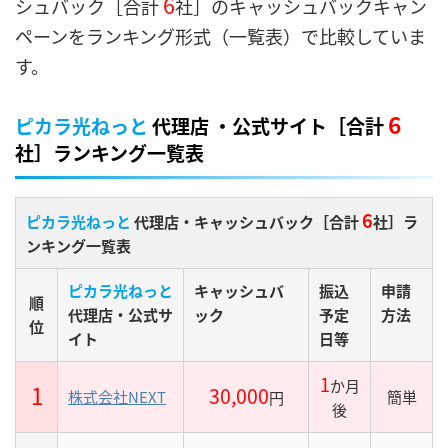
6
シュバック［合計
社］のキャッシュバックキャン
ペーンをランキング形式（一覧表）で比較していま
す。
6
ピカラ光ねっと
代理店 ・公式サイト［合計
社］ランキング一覧表
6
ピカラ光ねっと
代理店・キャッシュバック［合計
社］ラ
ンキング一覧表
ピカラ光ねっと
キャッシュバ
振込
申請
順
代理店・公式サ
ック
予定
方法
位
イト
日等
1
か月
1
30,000
株式会社NEXT
簡単
円
後