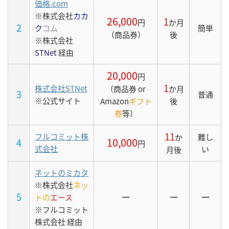
価格.com
※株式会社
カカ
26,000
1
円
か月
2
ク
コム
簡単
（商品券）
後
※株式会社
STNet
経由
20,000
円
1
株式会社STNet
（商品券 or
か月
3
普通
※公式サイト
Amazon
ギフト
後
券
等）
11
フルコミット株
難し
か
10,000
4
円
式会社
い
月後
ネットのミカタ
※株式会社
ネッ
5
ー
ー
ー
トの
エース
※フルコミット
株式会社 経由