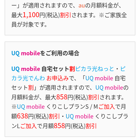
ー」が適用されますので、
au
の月額料金が、
1,100
最大
円(税込)
割引
されます。※ご家族全
員が対象です。
UQ
mobile
をご利用の場合
UQ
mobile
自宅セット
割
ピカラ光ねっと
・
ピ
カラ光でんわ
お申込み
で、「
UQ
mobile
自宅
セット
割
」が適用されますので、
UQ
mobile
の
858
月額料金が、最大
円(税込)
割引
されます。
※
UQ
mobile
くりこしプランS / M
ご加入
で月
638
額
円(税込)
割引
・
UQ
mobile
くりこしプラ
858
ンL
ご加入
で月額
円(税込)
割引