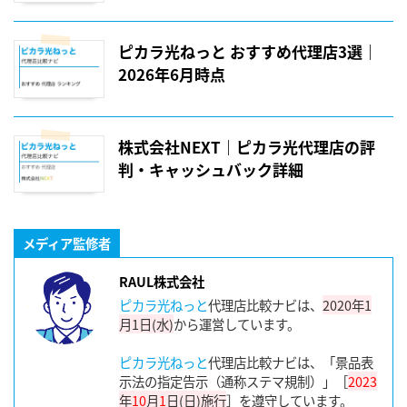
ピカラ光ねっと おすすめ代理店3選｜
2026年6月時点
株式会社NEXT｜ピカラ光代理店の評
判・キャッシュバック詳細
メディア監修者
RAUL株式会社
ピカラ光ねっと
代理店比較ナビは、
2020年1
月1日(水)
から運営しています。
ピカラ光ねっと
代理店比較ナビは、「景品表
示法の指定告示（通称ステマ規制）」［
2023
年
10
月
1
日(日)施行
］を遵守しています。