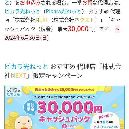
と
）を
お申込み
される場合、一番
お得
な代理店は、
ピカラ光ねっと
（
Pikara光ねっと
） おすすめ 代理
店「株式会社
N
E
X
T
（株式会社
ネ
ク
ス
ト
）」［キャ
30,000
ッシュバック（現金） 最大
円］です。
〜
2024年6月30日(日)
ピカラ光ねっと
おすすめ 代理店「株式会
社
N
E
X
T
」限定キャンペーン