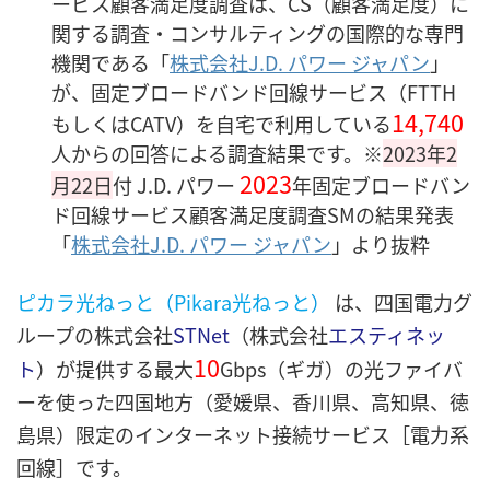
ービス顧客満足度調査は、CS（顧客満足度）に
関する調査・コンサルティングの国際的な専門
機関である「
株式会社J.D. パワー ジャパン
」
が、固定ブロードバンド回線サービス（FTTH
14,740
もしくはCATV）を自宅で利用している
人からの回答による調査結果です。※
2023年2
2023
月22日
付 J.D. パワー
年固定ブロードバン
ド回線サービス顧客満足度調査SMの結果発表
「
株式会社J.D. パワー ジャパン
」より抜粋
ピカラ光ねっと
（
Pikara光ねっと
）
は、四国電力グ
ループの株式会社
STNet
（株式会社
エスティネッ
10
ト
）が提供する最大
Gbps（ギガ）
の光ファイバ
ーを使った四国地方（愛媛県、香川県、高知県、徳
島県）限定のインターネット接続サービス
［電力系
回線］
です。