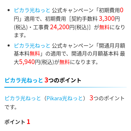
0
ピカラ光ねっと
公式キャンペーン「初期費用
3,300
円」適用で、初期費用［契約手数料
円
24,200
(税込)・
工事費
円
(税込)］
が
無料
になり
ます。
ピカラ光ねっと
公式キャンペーン「開通月月額
基本料
無料
」の適用で、開通月の月額基本料 最
5,940
大
円
(税込)が
無料
になります。
3
ピカラ光ねっと
つのポイント
3
ピカラ光ねっと
（
Pikara光ねっと
）
つのポイント
です。
1
ポイント