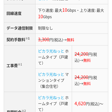
10
下り速度: 最大
Gbps・上り速度: 最大
回線速度
10
Gbps
データ通信制限
制限なし
3,300
※1
契約手数料
円(税込)→
無料
ピカラ光ねっと
ホ
24,200
円(税
ームタイプ（戸建
込)→
無料
て）
※1
工事費
ピカラ光ねっと
マ
24,200
円(税
ンションタイプ
込)→
無料
（集合住宅）
ピカラ光ねっと
ホ
4,620
ームタイプ（戸建
円(税込)〜
て）
※2
月額料金