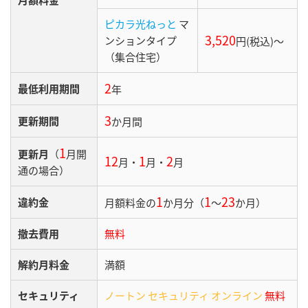
ピカラ光ねっと
マ
3,520
ンションタイプ
円(税込)〜
（集合住宅）
2
最低利用期間
年
3
更新期間
か月間
1
更新月
（
月開
12
1
2
月・
月・
月
通の場合）
1
1
23
違約金
月額料金の
か月分（
〜
か月）
撤去費用
無料
解約月料金
満額
セキュリティ
ノートン セキュリティ オンライン
無料