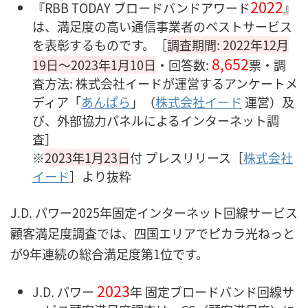
2022
『RBB TODAY ブロードバンドアワード
』
は、満足度の高い通信事業者のベストサービス
を表彰するものです。［
調査期間: 2022年12月
8,652
19日〜2023年1月10日
・回答数:
票・調
査方法: 株式会社イードが運営するアンケートメ
ディア「
あんぱら
」（
株式会社イード
運営）及
び、外部協力パネルによるインターネット調
査］
※
2023年1月23日
付 プレスリリース［
株式会社
イード
］より抜粋
J.D. パワー2025年固定インターネット回線サービス
顧客満足度調査では、四国エリアでピカラ光ねっと
が9年連続の総合満足度第1位です。
2023
J.D. パワー
年 固定ブロードバンド回線サ