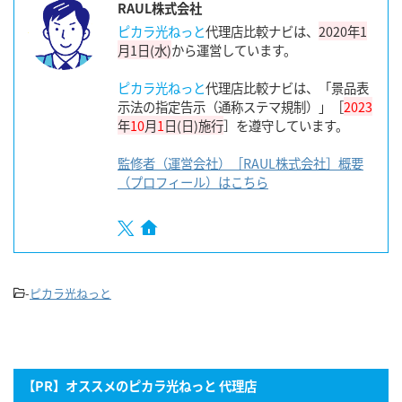
RAUL株式会社
ピカラ光ねっと
代理店比較ナビは、
2020年1
月1日(水)
から運営しています。
ピカラ光ねっと
代理店比較ナビは、「景品表
示法の指定告示（通称ステマ規制）」［
2023
年
10
月
1
日(日)施行
］を遵守しています。
監修者（運営会社）［RAUL株式会社］概要
（プロフィール）はこちら
-
ピカラ光ねっと
【PR】オススメのピカラ光ねっと 代理店