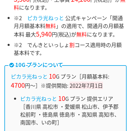
料
になります。
※2
ピカラ光ねっと
公式キャンペーン「開通
月月額基本料
無料
」の適用で、開通月の月額基
5,940
本料 最大
円
(税込)が
無料
になります。
※2 でんきといっしょ
割
コース適用時の月額
基本料です。
10G プランについて
10
ピカラ光ねっと
G プラン［月額基本料:
4700
円〜］※提供開始:
2022年7月1日
10
ピカラ光ねっと
G プラン 提供エリア
［香川県 高松市 ・愛媛県 松山市、伊予郡
松前町 ・徳島県 徳島市 ・高知県 高知市、
南国市、いの町］