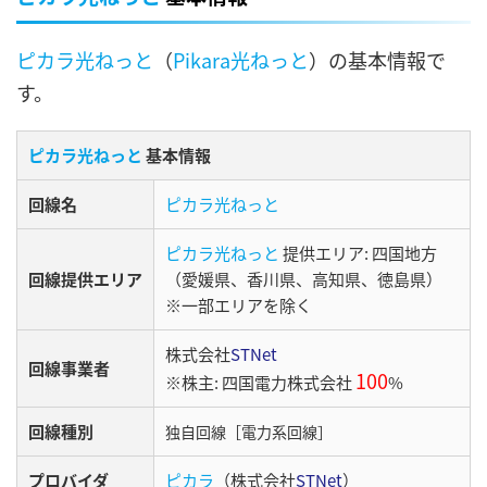
ピカラ光ねっと
（
Pikara光ねっと
）の基本情報で
す。
ピカラ光ねっと
基本情報
回線名
ピカラ光ねっと
ピカラ光ねっと
提供エリア: 四国地方
回線提供エリア
（愛媛県、香川県、高知県、徳島県）
※一部エリアを除く
株式会社
STNet
回線事業者
100
※株主: 四国電力株式会社
%
回線種別
独自回線
［電力系回線］
プロバイダ
ピカラ
（株式会社
STNet
）