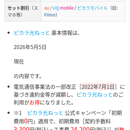
セット割引
（ス
au
/
UQ
mobile
/
ピカラモバイル
（旧:
マホ等）
Fiimo
）
ピカラ光ねっと
基本情報は、
2026年5月5日
現在
の内容です。
電気通信事業法の一部改正［
2022年7月1日
］に
基づき違約金等が減額し、
ピカラ光ねっと
のご
利用が
お得
になりました。
※1
ピカラ光ねっと
公式キャンペーン「初期
0
費用
円」適用で、初期費用［契約手数料
3,300
24,200
円
(税込)・
工事費
円
(税込)］
が
無