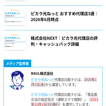
ピカラ光ねっと おすすめ代理店3選｜
2026年6月時点
株式会社NEXT｜ピカラ光代理店の評
判・キャッシュバック詳細
メディア監修者
RAUL株式会社
ピカラ光ねっと
代理店比較ナビは、
2020年1
月1日(水)
から運営しています。
ピカラ光ねっと
代理店比較ナビは、「景品表
示法の指定告示（通称ステマ規制）」［
2023
年
10
月
1
日(日)施行
］を遵守しています。