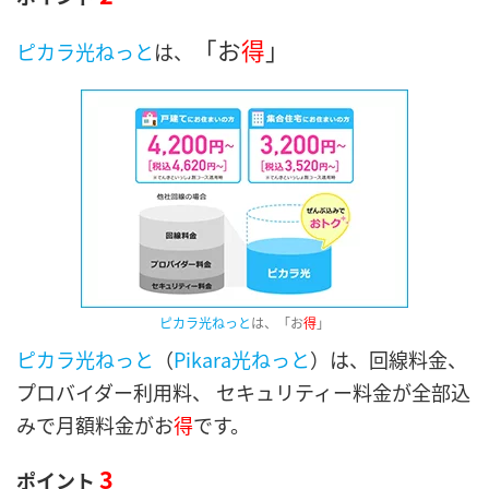
「お
得
」
ピカラ光ねっと
は、
ピカラ光ねっと
は、「お
得
」
ピカラ光ねっと
（
Pikara光ねっと
）は、回線料金、
プロバイダー利用料、 セキュリティー料金が全部込
みで月額料金がお
得
です。
3
ポイント