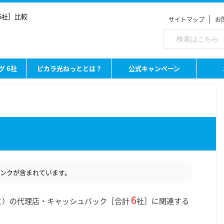
6社］比較
サイトマップ
お
グ 6社
ピカラ光ねっととは？
公式キャンペーン
ンクが含まれています。
6
ねっと）の代理店・キャッシュバック［合計
社］に関連する