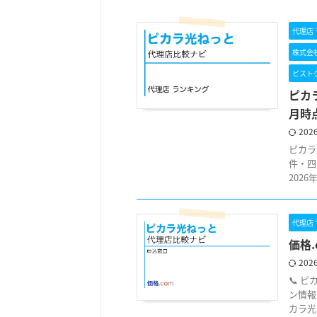
代理店
株式会社
ピスト
ピカ
月時
202
ピカラ
件・四
202
代理店
価格
202
📞 
ン情報
カラ光