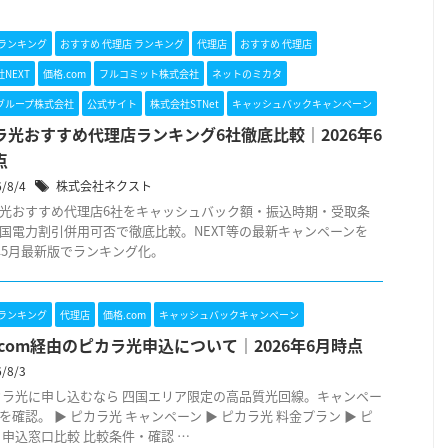
 ランキング
おすすめ 代理店 ランキング
代理店
おすすめ 代理店
NEXT
価格.com
フルコミット株式会社
ネットのミカタ
グループ株式会社
公式サイト
株式会社STNet
キャッシュバックキャンペーン
ラ光おすすめ代理店ランキング6社徹底比較｜2026年6
点
6/8/4
株式会社ネクスト
光おすすめ代理店6社をキャッシュバック額・振込時期・受取条
国電力割引併用可否で徹底比較。NEXT等の最新キャンペーンを
6年5月最新版でランキング化。
 ランキング
代理店
価格.com
キャッシュバックキャンペーン
.com経由のピカラ光申込について｜2026年6月時点
6/8/3
ピカラ光に申し込むなら 四国エリア限定の高品質光回線。キャンペー
を確認。 ▶ ピカラ光 キャンペーン ▶ ピカラ光 料金プラン ▶ ピ
 申込窓口比較 比較条件・確認 …