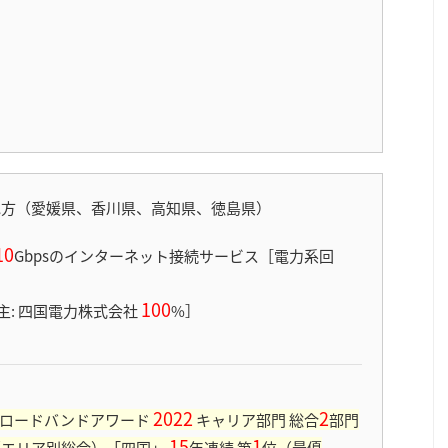
地方（愛媛県、香川県、高知県、徳島県）
10
Gbps
のインターネット接続サービス［電力系回
100
主: 四国電力株式会社
%］
2022
2
Y ブロードバンドアワード
キャリア部門 総合
部門
15
1
（エリア別総合）「四国」
年連続 第
位（最優