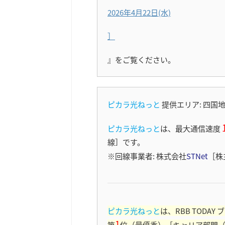
2026年4月22日(水)
］
』をご覧ください。
ピカラ光ねっと
提供エリア: 四国
ピカラ光ねっと
は、最大通信速度
線］
です。
※回線事業者: 株式会社
STNet
［株
ピカラ光ねっと
は、RBB TODA
1
第
位（最優秀）［キャリア部門