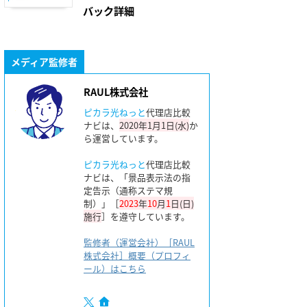
バック詳細
メディア監修者
RAUL株式会社
ピカラ光ねっと
代理店比較
ナビは、
2020年1月1日(水)
か
ら運営しています。
ピカラ光ねっと
代理店比較
ナビは、「景品表示法の指
定告示（通称ステマ規
制）」［
2023
年
10
月
1
日(日)
施行
］を遵守しています。
監修者（運営会社）［RAUL
株式会社］概要（プロフィ
ール）はこちら