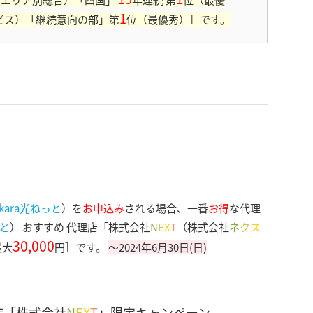
1
ビス）「継続意向の部」第
位（最優秀）］です。
ikara光ねっと
）を
お申込み
される場合、一番
お得
な代理
っと
） おすすめ 代理店「株式会社
N
E
X
T
（株式会社
ネ
ク
ス
30,000
最大
円］です。
〜2024年6月30日(日)
店「株式会社
N
E
X
T
」限定キャンペーン